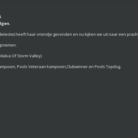
5
olgen.
etectie) heeft haar vriendje gevonden en nu kijken we uit naar een prachti
 opnemen.
Malva Of Storm Valley)
Kampioen, Pools Veteraan kampioen,Clubwinner en Pools Topdog.