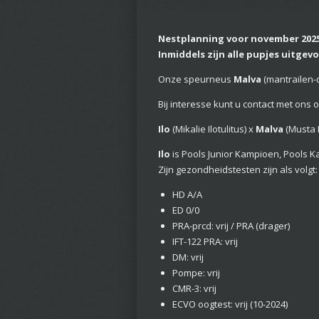
Nestplanning voor november 202
Inmiddels zijn alle pupjes uitgev
Onze speurneus
Malva
(mantrailen-d
Bij interesse kunt u contact met ons
Ilo
(Mikalie Ilotulitus) x
Malva
(Musta 
Ilo
is Pools Junior Kampioen, Pools 
Zijn gezondheidstesten zijn als volgt:
HD A/A
ED 0/0
PRA-prcd: vrij / PRA (drager)
IFT-122 PRA: vrij
DM: vrij
Pompe: vrij
CMR-3: vrij
ECVO oogtest: vrij (10-2024)