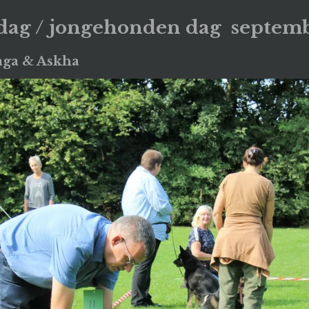
dag / jongehonden dag septem
aga & Askha