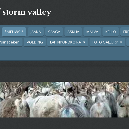
 storm valley
*NIEUWS *
JAANA
SAAGA
ASKHA
MALVA
KELLO
FR
Puinzoeken
VOEDING
LAPINPOROKOIRA
FOTO GALLERY