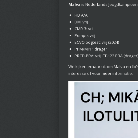
Malva
is Nederlands Jeugdkampioen 
HD A/A
DM: vrij
CMR-3: vrij
Pompe: vrij
ECVO oogtest: vrij (2024)
PPM/MPP: drager
PRCD-PRA: vrij IFT-122 PRA (drager
We kijken ernaar uit om Malva en Il
interesse of voor meer informatie.