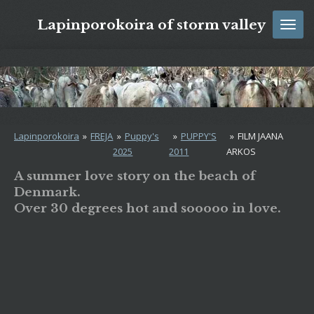
Ga
Lapinporokoira of storm valley
direct
naar
de
hoofdinhoud
Lapinporokoira
»
FREJA
»
Puppy's
»
PUPPY'S
»
FILM JAANA
2025
2011
ARKOS
A summer love story on the beach of
Denmark.
Over 30 degrees hot and sooooo in love.